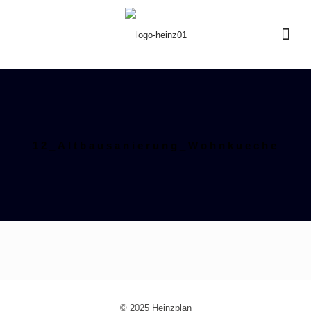
12_Altbausanierung_Wohnkueche
© 2025 Heinzplan