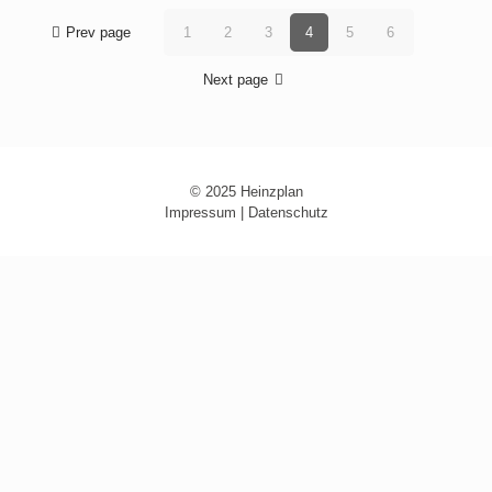
Prev page
1
2
3
4
5
6
Next page
© 2025 Heinzplan
Impressum
|
Datenschutz